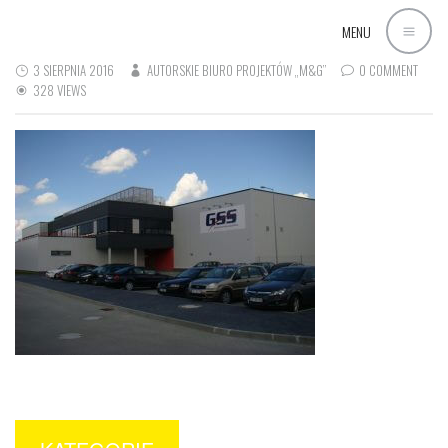
MENU
3 SIERPNIA 2016
AUTORSKIE BIURO PROJEKTÓW „M&G”
0 COMMENT
328 VIEWS