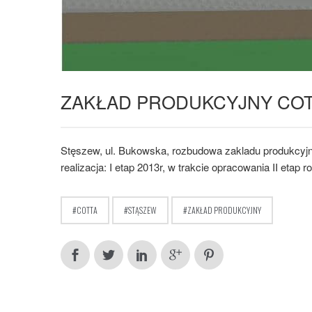
ZAKŁAD PRODUKCYJNY CO
Stęszew, ul. Bukowska, rozbudowa zakladu produkcyjn
realizacja: I etap 2013r, w trakcie opracowania II etap
COTTA
STĄSZEW
ZAKŁAD PRODUKCYJNY